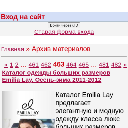
Вход на сайт
Войти через uID
Старая форма входа
»
Архив материалов
Главная
...
463
...
«
1
2
461
462
464
465
481
482
»
Каталог одежды больших размеров
Emilia Lay. Осень-зима 2011-2012
Каталог Emilia Lay
предлагает
элегантную и модную
одежду класса люкс
больших размеров