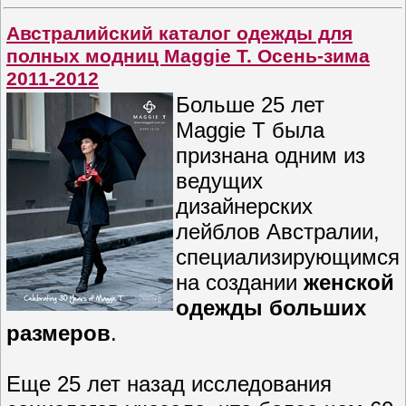
Австралийский каталог одежды для
полных модниц Maggie T. Осень-зима
2011-2012
Больше 25 лет
Maggie T была
признана одним из
ведущих
дизайнерских
лейблов Австралии,
специализирующимся
на создании
женской
одежды больших
размеров
.
Еще 25 лет назад исследования