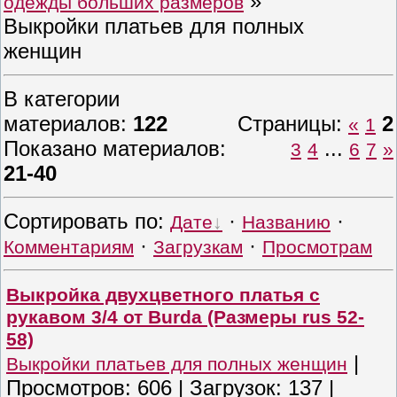
»
одежды больших размеров
Выкройки платьев для полных
женщин
В категории
материалов
:
122
Страницы
:
2
«
1
Показано материалов
:
...
3
4
6
7
»
21-40
Сортировать по
:
·
·
Дате
Названию
·
·
Комментариям
Загрузкам
Просмотрам
Выкройка двухцветного платья с
рукавом 3/4 от Burda (Размеры rus 52-
58)
|
Выкройки платьев для полных женщин
Просмотров:
606
|
Загрузок:
137
|