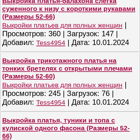
Выкройка платья-балахона слегка
суженного к низу с короткими рукавами
(Размеры 52-66)
|
Выкройки платьев для полных женщин
Просмотров:
360
|
Загрузок:
147
|
Добавил:
|
Дата:
10.01.2024
Tess4954
Выкройка трикотажного платья на
тонких бретелях с открытыми плечами
(Размеры 52-60)
|
Выкройки платьев для полных женщин
Просмотров:
245
|
Загрузок:
76
|
Добавил:
|
Дата:
10.01.2024
Tess4954
Выкройка платья, туники и топа с
кулиской одного фасона (Размеры 52-
66)