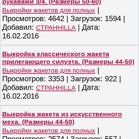
рукавами 3/4. (Размеры 50-60)
|
Выкройки жакетов для полных
Просмотров:
4642
|
Загрузок:
1594
|
Добавил:
|
Дата:
CTPAHHILLA
16.02.2016
Выкройка классического жакета
прилегающего силуэта. (Размеры 44-50)
|
Выкройки жакетов для полных
Просмотров:
3353
|
Загрузок:
922
|
Добавил:
|
Дата:
CTPAHHILLA
16.02.2016
Выкройка жакета из искусственного
меха. (Размеры 44-50)
|
Выкройки жакетов для полных
Просмотров:
2574
|
Загрузок:
557
|