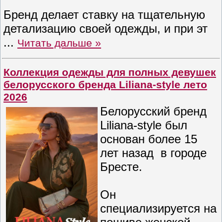
Бренд делает ставку на тщательную
детализацию своей одежды, и при эт
...
Читать дальше »
Коллекция одежды для полных девушек
белорусского бренда Liliana-style лето
2026
Белорусский бренд
Liliana-style был
основан более 15
лет назад в городе
Бресте.
Он
специализируется на