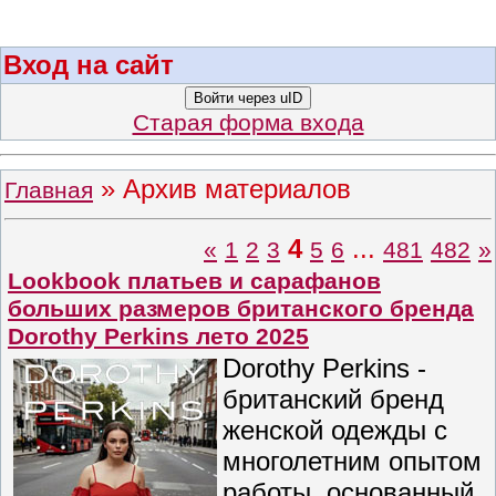
Вход на сайт
Войти через uID
Старая форма входа
»
Архив материалов
Главная
4
...
«
1
2
3
5
6
481
482
»
Lookbook платьев и сарафанов
больших размеров британского бренда
Dorothy Perkins лето 2025
Dorothy Perkins -
британский бренд
женской одежды с
многолетним опытом
работы, основанный