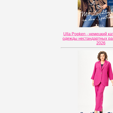
Ulla Popken - немецкий ка
одежды нестандартных ра
2026