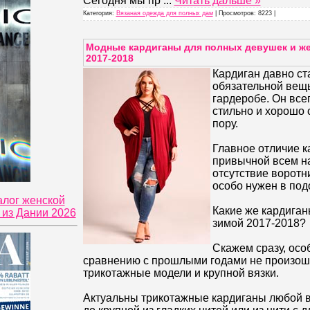
Сегодня мы пр
...
Читать дальше »
Категория:
Вязаная одежда для полных дам
| Просмотров: 8223 |
Модные кардиганы для полных девушек и ж
2017-2018
Кардиган давно ст
обязательной вещ
гардеробе. Он все
стильно и хорошо 
пору.
Главное отличие к
привычной всем н
отсутствие воротни
особо нужен в под
алог женской
Какие же кардиган
из Дании 2026
зимой 2017-2018?
Скажем сразу, осо
сравнению с прошлыми годами не произош
трикотажные модели и крупной вязки.
Актуальны трикотажные кардиганы любой в