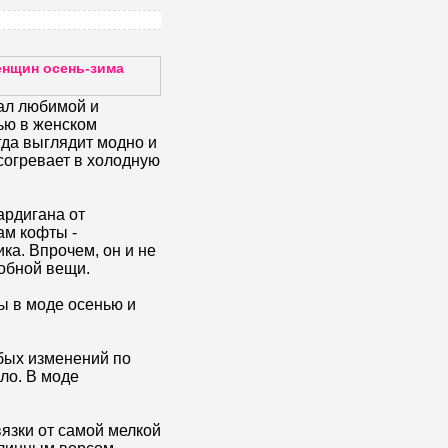
енщин осень-зима
ал любимой и
ью в женском
гда выглядит модно и
согревает в холодную
ардигана от
ам кофты -
ка. Впрочем, он и не
обной вещи.
ы в моде осенью и
бых изменений по
ло. В моде
язки от самой мелкой