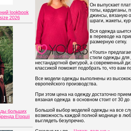
Он выпускает плать
топы, кардиганы, п
нний lookbook
джинсы, вязаную о
size 2026
шраги, жакеты, кур
Вся одежда шьется
в переводе на пр
размерную сетку.
«Yours» предлага
стили одежды для
нестандартной фигурой, а современный диз
классикой поможет подобрать то, что вам по
Все модели одежды выполнены из высокок
европейского производства.
При этом цена на одежду достаточно прие
вязаная одежда в основном стоит от 30 до
Большой выбор моделей одежды на все слу
жды больших
возможность каждой полной моднице в люб
ренда Eloquii
выглядеть безупречно.