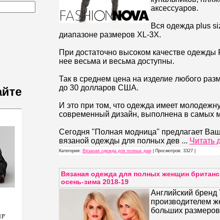
аксессуаров.
Вся одежда plus s
диапазоне размеров XL-3X.
При достаточно высоком качестве одежды 
нее весьма и весьма доступны.
Так в среднем цена на изделие любого разм
до 30 долларов США.
айте
И это при том, что одежда имеет молодежн
современный дизайн, выполнена в самых м
Сегодня "Полная модница" предлагает Ва
вязаной одежды для полных дев
...
Читать 
Категория:
Вязаная одежда для полных дам
| Просмотров: 3327 |
Вязаная одежда для полных женщин британс
осень-зима 2018-19
Английский бренд 
производителем ж
больших размеров