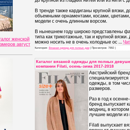
до крупной из гладких нитей или из нити с
В тренде также кардиганы крупной вязки, 
объемными орнаментами, косами, цветами,
модели с очень длинным ворсом.
В нынешнем году широко представлены фа
типа как трикотажные, так и крупной вязки
талог женской
можно носить не в очень холодные ос
...
Чи
змеров август
Категория:
Вязаная одежда для полных дам
| Просмотров: 7992 |
Каталог вязаной одежды для полных девуше
компании Filati, осень-зима 2017-2018
Австрийский бренд 
специализируется
одежды, в том чис
размеров.
Раз в год к осенне
бренд выпускает к
модниц, в которо
лучшие модели из 
Filati выпускает в