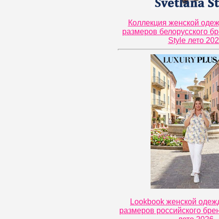
Коллекция женской оде
размеров белорусского бр
Style лето 20
Lookbook женской одеж
размеров российского брен