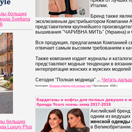
пряжи от лучших 
Италии.
жды больших
Бренд также явля
енда Svetlana
эксклюзивным дистрибьютором Компании А
26
представителем крупнейшего производител
вышивания "ЧАРИВНА МИТЬ" (Украина) и 
Вся продукция, предлагаемая Компанией с
отвечает самым высоким требованиям к кач
Также компания издает журналы и каталоги
представляют модные тенденции в вязании
интерпретации женских и мужских моделей 
Сегодня "Полная модница"
...
Читать дальш
Категория:
Вязаная одежда для полных дам
| Просмотров: 4098 |
Кардиганы и кофты для полных девушек и ж
бренда Yours осень-зима 2017-2018
Английский бренд 
одним из ведущих
ды больших
женской одежды
да Luxury Plus
в Великобритании.