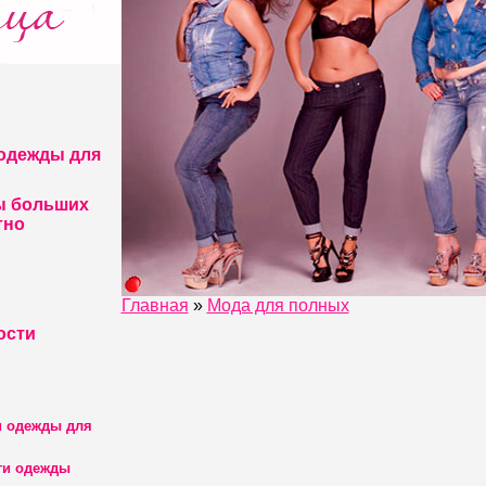
одежды для
ы больших
тно
Главная
»
Мода для полных
ости
и одежды для
ги одежды