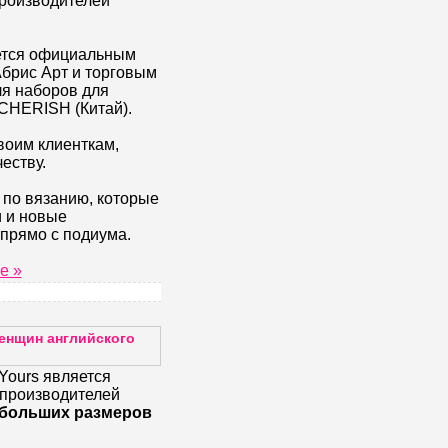
производителей
ется официальным
брис Арт и торговым
я наборов для
CHERISH (Китай).
воим клиенткам,
еству.
 по вязанию, которые
 и новые
прямо с подиума.
е »
енщин английского
Yours является
 производителей
 больших размеров