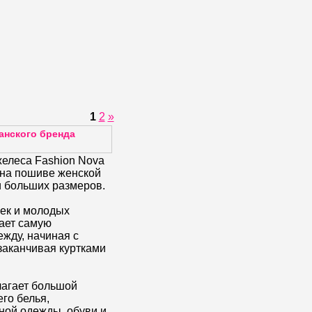
1
2
»
анского бренда
елеса Fashion Nova
 на пошиве женской
 больших размеров.
ек и молодых
ает самую
жду, начиная с
 заканчивая куртками
лагает большой
го белья,
ной одежды, обуви и