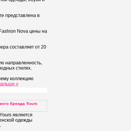
ize представлена в
Fashion Nova цены на
ера составляет от 20
ую направленность,
одных стилях.
шему коллекцию
дальше »
кого бренда Yours
Yours является
енской одежды
.