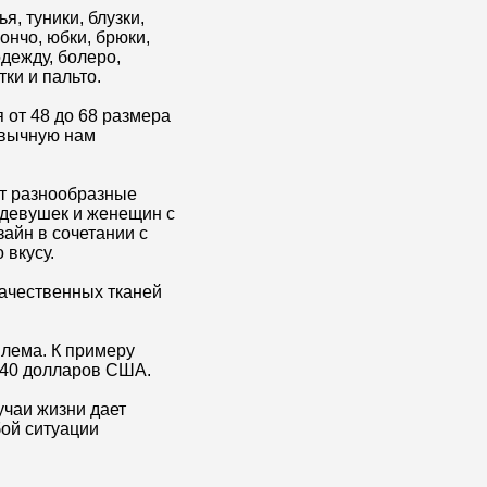
я, туники, блузки,
ончо, юбки, брюки,
дежду, болеро,
тки и пальто.
 от 48 до 68 размера
ивычную нам
ет разнообразные
 девушек и женещин с
айн в сочетании с
 вкусу.
ачественных тканей
млема. К примеру
 40 долларов США.
чаи жизни дает
ой ситуации