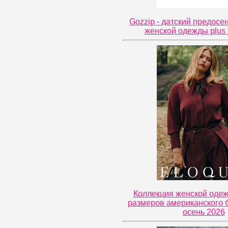
Gozzip - датский предосе
женской одежды plus 
Коллекция женской оде
размеров американского б
осень 2026