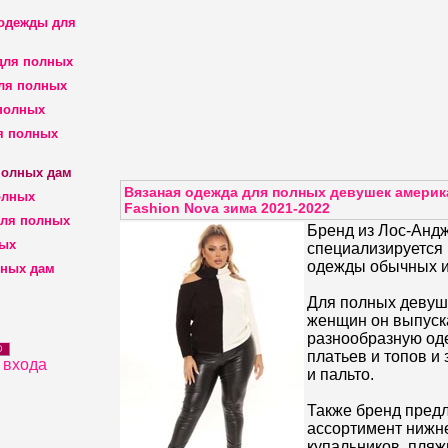
 одежды для
для полных
ля полных
полных
я полных
полных дам
Вязаная одежда для полных девушек америк
олных
Fashion Nova зима 2021-2022
для полных
Бренд из Лос-Андж
ных
специализируется
одежды обычных и
лных дам
Для полных девуш
женщин он выпуск
разнообразную оде
D
платьев и топов и
 входа
и пальто.
Также бренд пред
ассортимент нижне
купальников, пляж