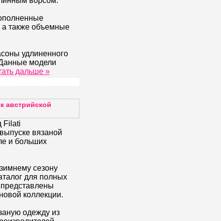
 длинным ворсом.
дополненные
 а также объемные
соны удлиненного
. Данные модели
тать дальше »
к австрийской
Filati
 выпуске вязаной
ле и больших
-зимнему сезону
аталог для полных
м представлены
новой коллекции.
язаную одежду из