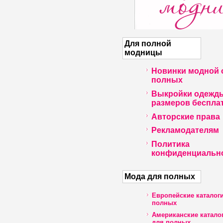
Для полной
модницы
Новинки модной 
полных
Выкройки одежд
размеров беспла
Авторские права
Рекламодателям
Политика
конфиденциальн
Мода для полных
Европейские каталог
полных
Американские катало
для полных