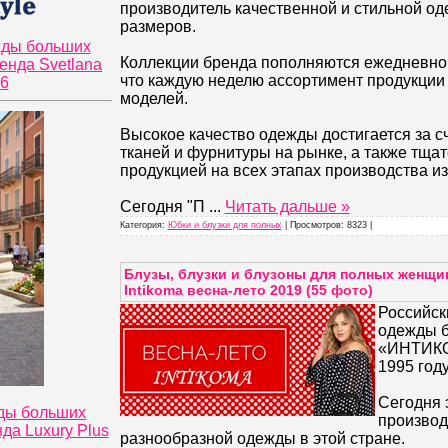
производитель качественной и стильной о
размеров.
жды больших
Коллекции бренда пополняются ежедневно, 
енда Svetlana
что каждую неделю ассортимент продукции
26
моделей.
Высокое качество одежды достигается за с
тканей и фурнитуры на рынке, а также тща
продукцией на всех этапах производства из
Сегодня "П
...
Читать дальше »
Категория:
Юбки и блузки для полных
| Просмотров: 8323 |
Блузы, блузки и блузоны для полных женщи
Intikoma весна-лето 2019 (55 фото)
Российск
одежды 
«ИНТИКО
1995 году
Сегодня 
ды больших
производ
да Luxury Plus
разнообразной одежды в этой стране.