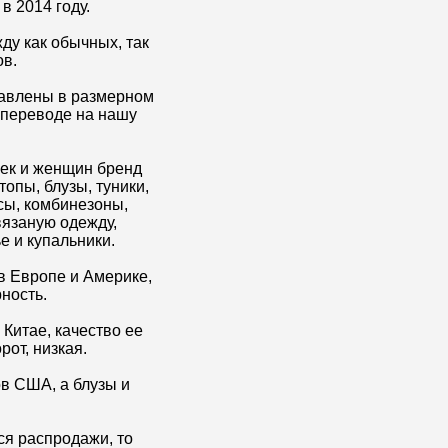
в 2014 году.
ду как обычных, так
в.
авлены в размерном
 переводе на нашу
ек и женщин бренд
топы, блузы, туники,
сы, комбинезоны,
язаную одежду,
е и купальники.
 в Европе и Америке,
ность.
 Китае, качество ее
рот, низкая.
ов США, а блузы и
ся распродажи, то