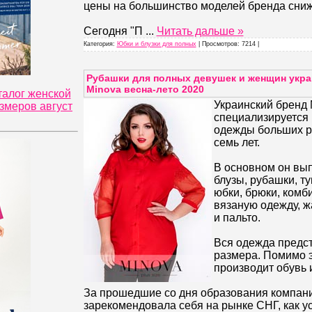
цены на большинство моделей бренда сни
Сегодня "П
...
Читать дальше »
Категория:
Юбки и блузки для полных
| Просмотров: 7214 |
Рубашки для полных девушек и женщин укра
Minova весна-лето 2020
талог женской
Украинский бренд 
змеров август
специализируется
одежды больших р
семь лет.
В основном он вып
блузы, рубашки, ту
юбки, брюки, комб
вязаную одежду, ж
и пальто.
Вся одежда предст
размера. Помимо э
производит обувь 
За прошедшие со дня образования компани
зарекомендовала себя на рынке СНГ, как 