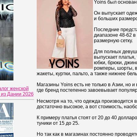
Yoins был основан 
Он выпускает одеж
и больших размеро
Последние предст
диапазоне 48-62 в
размерную сетку.
Для полных девуш
выпускает платья, 
юбки, брюки, джин
ромперы, шорты, в
жакеты, куртки, пальто, а также нижнее бель
Магазины Yoins есть не только в Азии, но и
алог женской
где бренд постепенно завоевывает популяр
из Дании 2026
Несмотря на то, что одежда производится в
достаточно высокое, а вот стоимость, наобо
К примеру платья стоят от 20 до 40 доллар
туники от 15 до 25.
Но так как в магазинах постоянно проводят