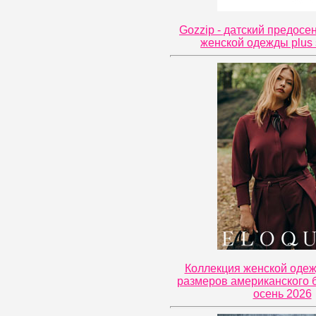
Gozzip - датский предосе
женской одежды plus 
Коллекция женской оде
размеров американского б
осень 2026