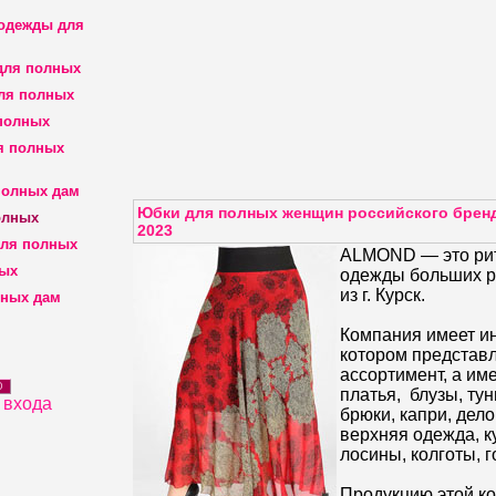
 одежды для
для полных
ля полных
полных
я полных
полных дам
Юбки для полных женщин российского бренд
олных
2023
для полных
ALMOND — это ри
ных
одежды больших ра
из г. Курск.
лных дам
Компания имеет ин
котором представ
ассортимент, а им
D
платья, блузы, тун
 входа
брюки, капри, дел
верхняя одежда, к
лосины, колготы, г
Продукцию этой к