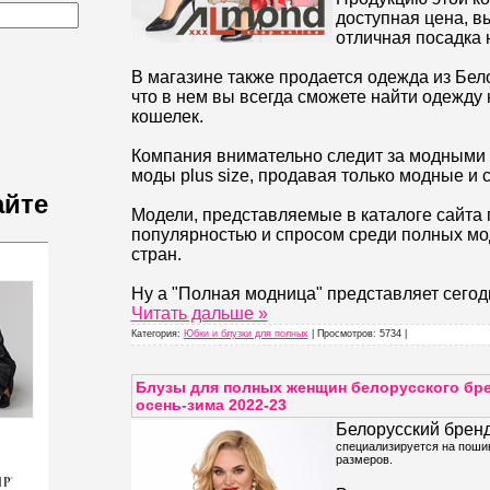
доступная цена, в
отличная посадка 
В магазине также продается одежда из Бело
что в нем вы всегда сможете найти одежду 
кошелек.
Компания внимательно следит за модными
моды plus size, продавая только модные и
айте
Модели, представляемые в каталоге сайта
популярностью и спросом среди полных мо
стран.
Ну а "Полная модница" представляет сего
Читать дальше »
Категория:
Юбки и блузки для полных
| Просмотров: 5734 |
Блузы для полных женщин белорусского бр
осень-зима 2022-23
Белорусский брен
специализируется на пош
размеров.