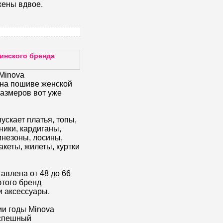
жены вдвое.
инского бренда
Minova
 на пошиве женской
азмеров вот уже
ускает платья, топы,
ники, кардиганы,
инезоны, лосины,
акеты, жилеты, куртки
авлена от 48 до 66
того бренд
и аксессуары.
и годы Minova
успешный