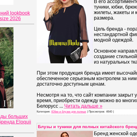
В его ассортименте
туники, юбки, брюк
жилеты, жакеты и к
нний lookbook
размера.
size 2026
Цель бренда - пор
нестандартной фиг
модной одеждой.
Основное направл
создание стильной
из натуральных тк
При этом продукция бренда имеет высочай
обеспеченное серьезным контролем за ним,
достаточно доступным ценам.
Несмотря на то, что сайт компании закрыт
время, приобрести одежду можно во многи
Белорусс
...
Читать дальше »
Категория:
Юбки и блузки для полных
| Просмотров: 4640 |
жды больших
ренда Eloquii
Блузы и туники для полных китайского бренд
Бренд женской оде