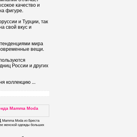
ысокое качество и
на фигуре.
руссии и Турции, так
на свой вкус и
 тенденциями мира
 современные вещи.
 пользуются
дниц России и других
дня коллекцию
...
енда Mamma Moda
д
Mamma Moda из Бреста
иве
женской одежды больших