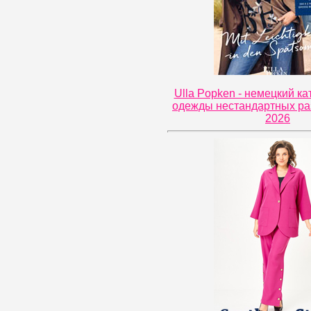
Ulla Popken - немецкий ка
одежды нестандартных ра
2026