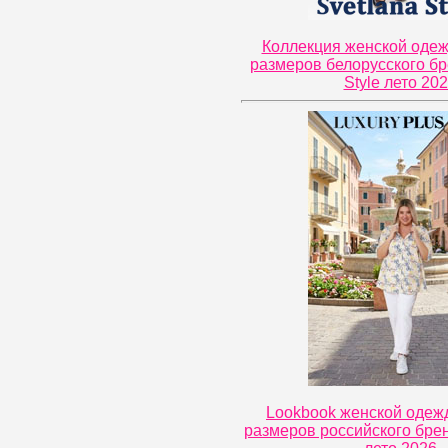
Коллекция женской оде
размеров белорусского бр
Style лето 20
Lookbook женской одеж
размеров российского брен