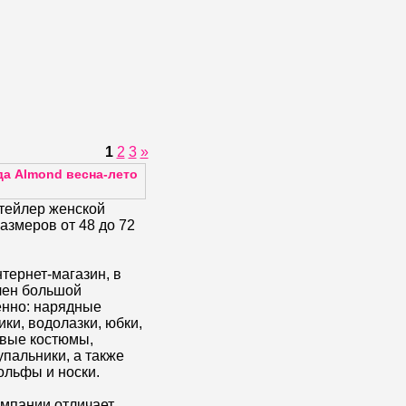
1
2
3
»
а Almond весна-лето
тейлер женской
змеров от 48 до 72
тернет-магазин, в
лен большой
енно: нарядные
ики, водолазки, юбки,
овые костюмы,
упальники, а также
ольфы и носки.
омпании отличает