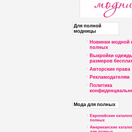
Для полной
модницы
Новинки модной 
полных
Выкройки одежд
размеров беспла
Авторские права
Рекламодателям
Политика
конфиденциальн
Мода для полных
Европейские каталог
полных
Американские катало
для полных