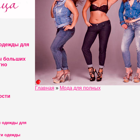
одежды для
ы больших
тно
Главная
»
Мода для полных
ости
и одежды для
ги одежды