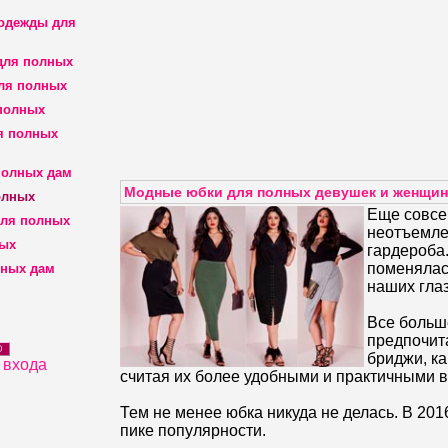
 одежды для
для полных
ля полных
полных
я полных
полных дам
Модные юбки для полных девушек и женщин.
олных
Еще совсе
для полных
неотъемле
ных
гардероба
поменялас
лных дам
наших глаз
Все больш
предпочит
D
бриджи, ка
 входа
считая их более удобными и практичными 
Тем не менее юбка никуда не делась. В 201
пике популярности.