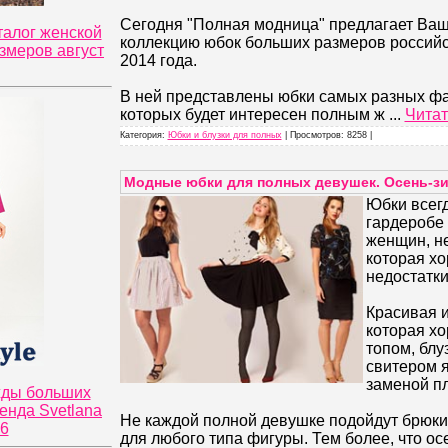
Сегодня "Полная модница" предлагает Ва
талог женской
коллекцию юбок больших размеров российс
змеров август
2014 года.
В ней представлены юбки самых разных фа
которых будет интересен полным ж
...
Читат
Категория:
Юбки и блузки для полных
| Просмотров: 8258 |
Модные юбки для полных девушек. Осень-зи
Юбки всегд
гардеробе
женщин, н
которая х
недостатк
Красивая и
которая хо
топом, блу
свитером 
заменой п
жды больших
енда Svetlana
Не каждой полной девушке подойдут брюки,
26
для любого типа фигуры. Тем более, что ос