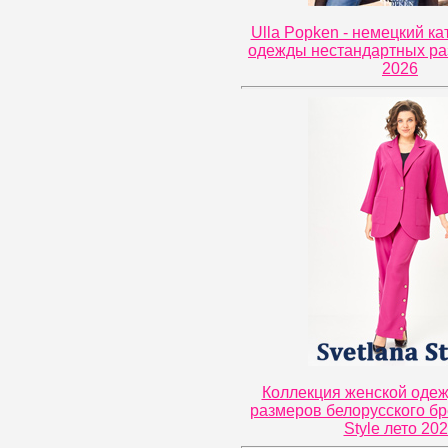
Ulla Popken - немецкий ка
одежды нестандартных ра
2026
Коллекция женской оде
размеров белорусского бр
Style лето 20