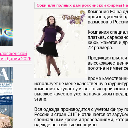
Юбки для полных дам российской фирмы Fai
Компания Faina од
производителей о
размеров в России
Компания специал
платьев, сарафанов
юбок, жакетов и д
72 размера.
алог женской
Продукция шьется
из Дании 2026
высококачественн
полотна и имеет с
Кроме качественны
использует не мене качественную фурнитуру
компания закупает у известных производите
высокое качество уже на начальном предп
этапе.
Вся одежда производится с учетом фигру 
России и стран СНГ и отличается от заруб
специальным кроем и требованиями, котор
одежде российские женщины.