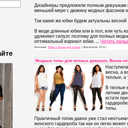
Дизайнеры предложили полным девушкам 
меньшей мере с дюжину модных фасонов ю
Так какие же юбки будем актуальны весной 
В моде длинные юбки или в пол, или чуть к
удлиняют силуэт, поэтому для полных модни
оптимальный вариант юбки.
...
Читать даль
Категория:
Юбки и блузки для полных
| Просмотров: 8715 |
айте
Модные топы для полных девушек. Весна-лет
Наступила
весна, а в
теплые, а 
В теплые 
летние ден
кстати пр
гардеробе
топы.
Практичный топик давно уже стал неотъем
женского гардероба так как он легко может 