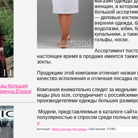
магазин одежды д
женщин, в которо
большой ассортим
— деловые костюм
верхняя одежда, бл
водолазки, юбки, б
купальники, а такж
гольфы, носки.
Ассортимент пост
настоящее время в продаже имеется также 
зонты.
Продукцию этой компании отличает низкая 
качество исполнения и отличная посадка п
жды больших
Компания внимательно следит за модными
ренда Eloquii
моды plus size, сотрудничает с российским
производителями одежды больших размеро
Модели, представляемые в каталоге сайта
популярностью и спросом среди полных м
»
Категория:
Юбки и блузки для полных
| Просмотров: 57198 |