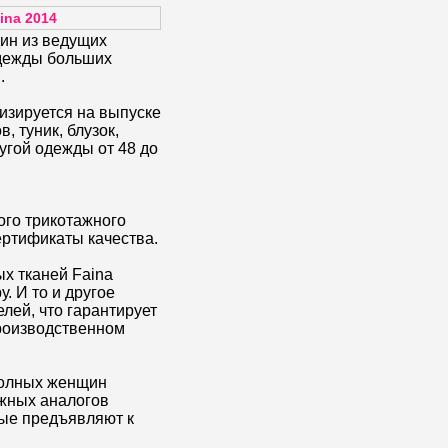
na 2014
ин из ведущих
дежды больших
.
изируется на выпуске
, туник, блузок,
ругой одежды от 48 до
ого трикотажного
ертификаты качества.
х тканей Faina
. И то и другое
лей, что гарантирует
роизводственном
полных женщин
ежных аналогов
ые предъявляют к