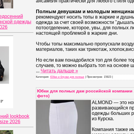
ансамбля практически для любого стиля од
Полным девушкам и молодым женщина
редосенний
рекомендуют носить топы в жаркие и душны
енской одежды
одежда за счет своей возможности "дышат
2026
потоотделение, которое, увы, для полных 
настоящей проблемой в жаркие дни.
Чтобы топы максимально пропускали воздух
материалов, таких как трикотаж, хлопок,вис
Но если вам понадобился топ для более т
случаев, то можно выбрать топ на основе ш
...
Читать дальше »
Категория:
Юбки и блузки для полных
| Просмотров: 15923 |
Юбки для полных дам российской компании A
фото)
ALMOND — это но
развивающийся пр
одежды больших ра
нний lookbook
из Курска.
size 2026
Компания также им