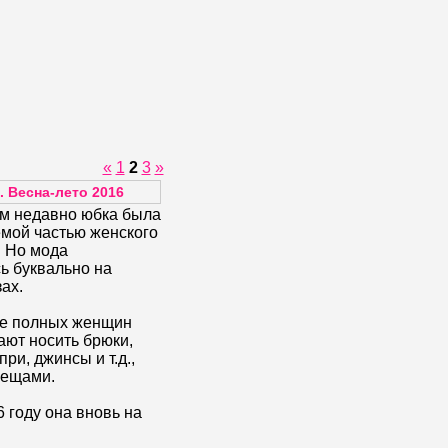
«
1
2
3
»
 Весна-лето 2016
м недавно юбка была
мой частью женского
. Но мода
ь буквально на
ах.
е полных женщин
ают носить брюки,
при, джинсы и т.д.,
вещами.
6 году она вновь на