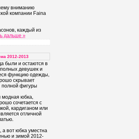
шему вниманию
кой компании Faina
сонов, каждый из
ь дальше »
ма 2012-2013
а были и остаются в
 полных девушек и
еся функцию одежды,
орошо скрывает
и полной фигуры
 модная юбка,
рошо сочетается с
зкой, кардиганом или
является отличной
латью.
 а вот юбка уместна
енью и зимой 2012-