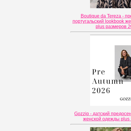
Boutique da Tereza - п
португальский lookbook ж
plus размеров 
Gozzip - датский предосе
женской одежды plus 