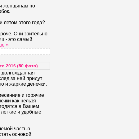
и женщинам по
бок.
и летом этого года?
ороче. Они зрительно
ц - это самый
ше »
о 2016 (50 фото)
 долгожданная
след за ней придут
то и жаркие денечки.
весенние и горячие
ечки как нельзя
игодятся в Вашем
 легкие и удобные
лемой частью
стать основой