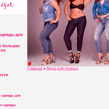
одежды для
ы больших
тно
Главная
»
Мода для полных
ости
и одежды для
ги одежды