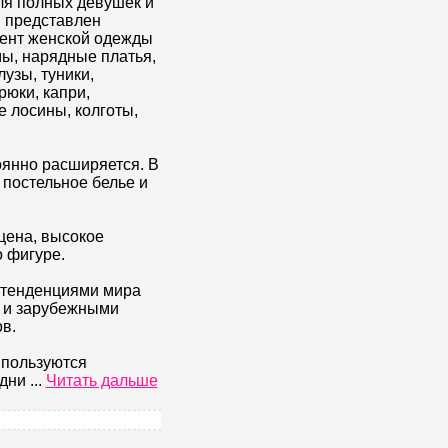
ля полных девушек и
м представлен
ент женской одежды
ы, нарядные платья,
узы, туники,
рюки, капри,
е лосины, колготы,
оянно расширяется. В
постельное белье и
цена, высокое
о фигуре.
 тенденциями мира
и и зарубежными
в.
 пользуются
одни
...
Читать дальше