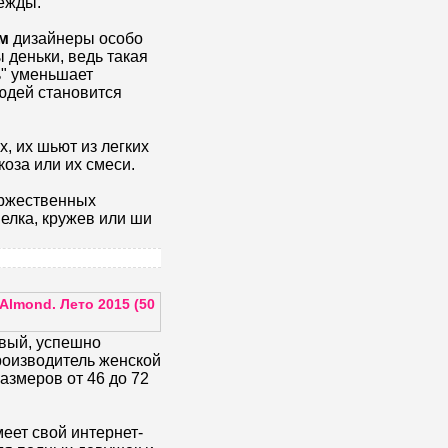
ежды.
м
дизайнеры особо
 деньки, ведь такая
ь" уменьшает
людей становится
, их шьют из легких
коза или их смеси.
оржественных
елка, кружев или ши
lmond. Лето 2015 (50
вый, успешно
оизводитель женской
змеров от 46 до 72
еет свой интернет-