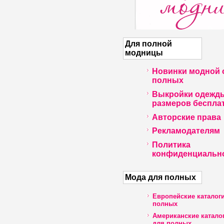
Для полной
модницы
Новинки модной 
полных
Выкройки одежд
размеров беспла
Авторские права
Рекламодателям
Политика
конфиденциальн
Мода для полных
Европейские каталог
полных
Американские катало
для полных