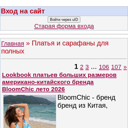
Вход на сайт
Войти через uID
Старая форма входа
»
Платья и сарафаны для
Главная
полных
1
...
2
3
106
107
»
Lookbook платьев больших размеров
американо-китайского бренда
BloomChic лето 2026
BloomChic - бренд
бренд из Китая,