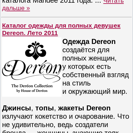
каталога Mandee 2011 года.
...
Читать
дальше »
Каталог одежды для полных девушек
Dereon. Лето 2011
Одежда Dereon
создаётся для
полных женщин
,
у которых есть
собственный взгляд
на стиль
и окружающий мир.
Джинсы
,
топы
,
жакеты Dereon
излучают кокетство и очарование. Что
не удивительно, ведь создатели
бренда —
женщины
, знающие толк