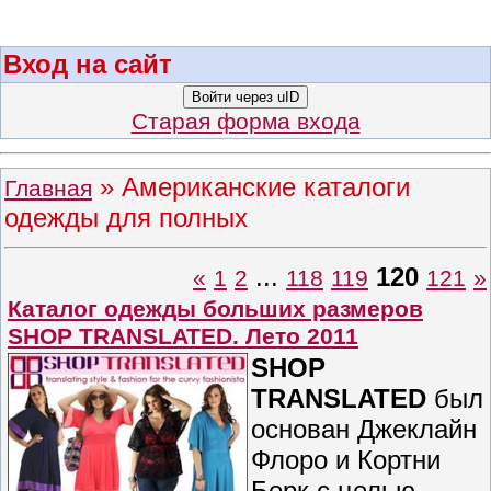
Вход на сайт
Войти через uID
Старая форма входа
»
Американские каталоги
Главная
одежды для полных
...
120
«
1
2
118
119
121
»
Каталог одежды больших размеров
SHOP TRANSLATED. Лето 2011
SHOP
TRANSLATED
был
основан Джеклайн
Флоро и Кортни
Берк с целью