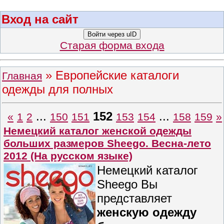
Вход на сайт
Войти через uID
Старая форма входа
»
Европейские каталоги
Главная
одежды для полных
...
152
...
«
1
2
150
151
153
154
158
159
»
Немецкий каталог женской одежды
больших размеров Sheego. Весна-лето
2012 (На русском языке)
Немецкий каталог
Sheego Вы
представляет
женскую одежду