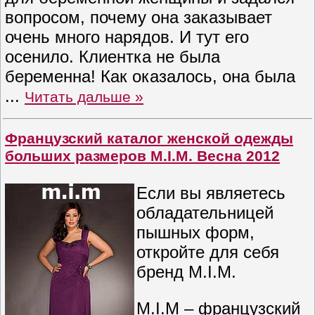
вопросом, почему она заказывает
очень много нарядов. И тут его
осенило. Клиентка не была
беременна! Как оказалось, она была
...
Читать дальше »
Французский каталог женской одежды
больших размеров M.I.M. Весна 2012
Если вы являетесь
обладательницей
пышных форм,
откройте для себя
бренд M.I.M.
M.I.M – французский