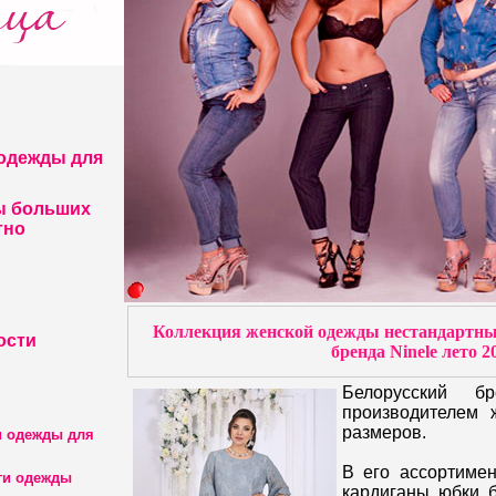
одежды для
ы больших
тно
Коллекция женской одежды нестандартны
ости
бренда Ninele лето 2
Белорусский б
производителем 
размеров.
и одежды для
В его ассортимент
ги одежды
кардиганы, юбки, 