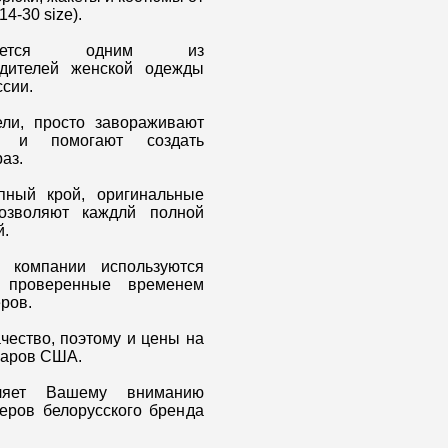
14-30 size).
ляется одним из
дителей женской одежды
ссии.
ли, просто завораживают
й и помогают создать
аз.
пный крой, оригинальные
озволяют каждлй полной
й.
 компании используются
 проверенные временем
ров.
чество, поэтому и цены на
лларов США.
вляет Вашему вниманию
еров белорусского бренда