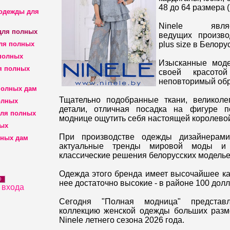
48 до 64 размера (
 одежды для
Ninele яв
для полных
ведущих произво
ля полных
plus size в Белору
полных
Изысканные моде
я полных
своей красото
неповторимый обр
полных дам
Тщательно подобранные ткани, великоле
олных
детали, отличная посадка на фигуре п
для полных
моднице ощутить себя настоящей королево
ных
При производстве одежды дизайнерами
лных дам
актуальные тренды мировой моды и
классические решения белорусских моделье
Одежда этого бренда имеет высочайшее ка
D
нее достаточно высокие - в районе 100 до
 входа
Сегодня "Полная модница" предста
коллекцию женской одежды больших разм
Ninele летнего сезона 2026 года.