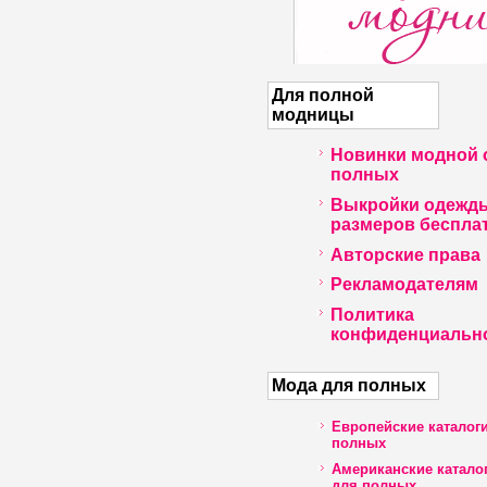
Для полной
модницы
Новинки модной 
полных
Выкройки одежд
размеров беспла
Авторские права
Рекламодателям
Политика
конфиденциальн
Мода для полных
Европейские каталог
полных
Американские катало
для полных