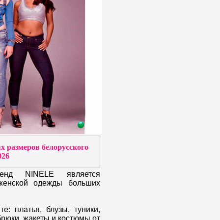
х размеров белорусского
026
ренд NINELE является
женской одежды больших
е: платья, блузы, туники,
брюки, жакеты и костюмы от