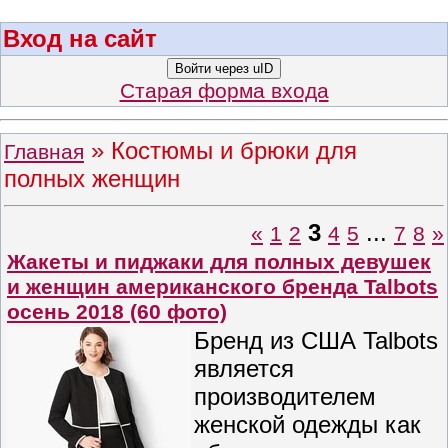
Вход на сайт
Войти через uID
Старая форма входа
»
Костюмы и брюки для
Главная
полных женщин
3
...
«
1
2
4
5
7
8
»
Жакеты и пиджаки для полных девушек
и женщин американского бренда Talbots
осень 2018 (60 фото)
Бренд из США Talbots
является
производителем
женской одежды как