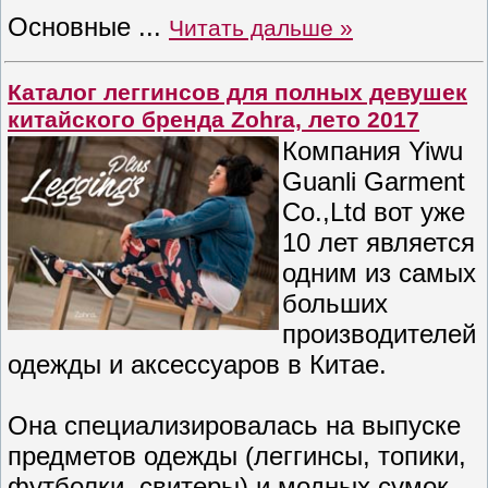
Основные
...
Читать дальше »
Каталог леггинсов для полных девушек
китайского бренда Zohra, лето 2017
Компания Yiwu
Guanli Garment
Co.,Ltd вот уже
10 лет является
одним из самых
больших
производителей
одежды и аксессуаров в Китае.
Она специализировалась на выпуске
предметов одежды (леггинсы, топики,
футболки, свитеры) и модных сумок