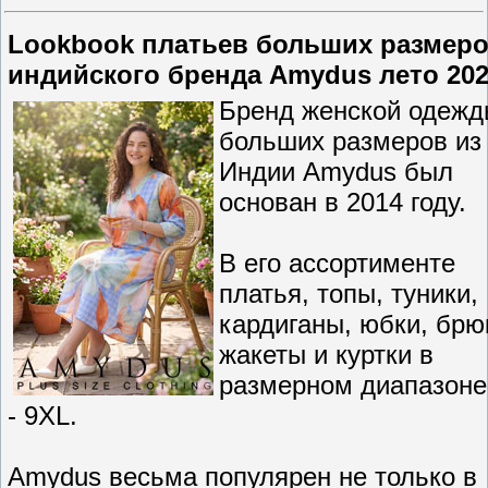
Lookbook платьев больших размер
индийского бренда Amydus лето 20
Бренд женской одежд
больших размеров из
Индии Amydus был
основан в 2014 году.
В его ассортименте
платья, топы, туники,
кардиганы, юбки, брю
жакеты и куртки в
размерном диапазоне
- 9XL.
Amydus весьма популярен не только в