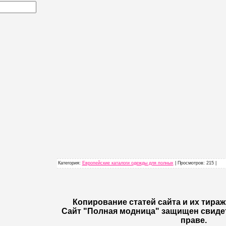
Категория
:
Европейские каталоги одежды для полных
|
Просмотров
: 215 |
Копирование статей сайта и их тира
Сайт "Полная модница" защищен свиде
праве.