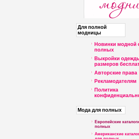
Для полной
модницы
Новинки модной 
полных
Выкройки одежд
размеров беспла
Авторские права
Рекламодателям
Политика
конфиденциальн
Мода для полных
Европейские каталог
полных
Американские катало
для полных