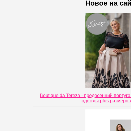
Новое на са
Boutique da Tereza - предосенний португ
одежды plus размеров