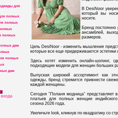
 одежды для
В DesiNoor уверен
который вы носи
для полных
носите.
ля полных
Бренд постоянно 
полных
ансамблей, вых
я полных
размеров.
полных дам
Цель DesiNoor - изменить мышление предс
которые все еще придерживаются эстетики 
олных
для полных
Здесь хотят изменить онлайн-шопинг, г
ных
подходящие модели для женщин больших р
лных дам
Выпуская широкий ассортимент как этн
одежды, бренд стремится привнести свеже
каждой женщины.
D
Сегодня "Поланя модница" представляет 
 входа
платьев для полных женщие индийского
сезона 2026 года.
Увеличьте look, кликнув по квадратику со ст