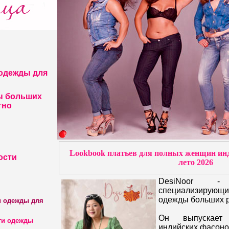
одежды для
ы больших
тно
Lookbook платьев для полных женщин инд
ости
лето 2026
DesiNoor -
специализирующ
одежды больших 
и одежды для
Он выпускает
ги одежды
индийских фасоно