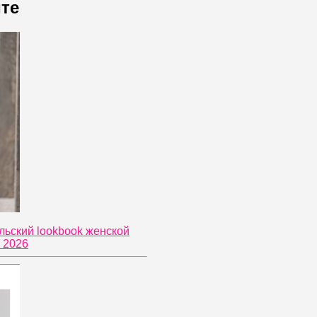
йте
альский lookbook женской
 2026