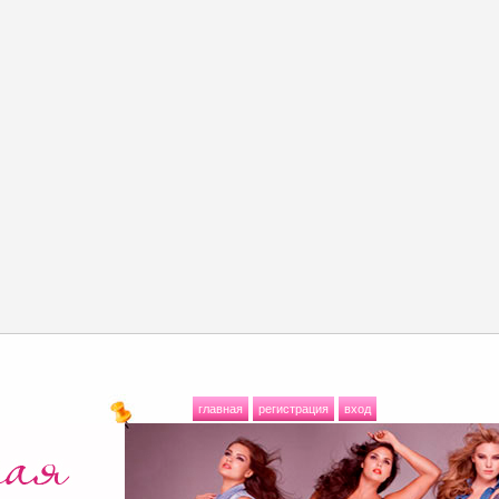
главная
регистрация
вход