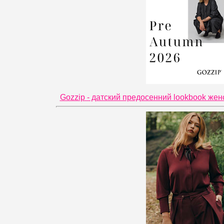
Gozzip - датский предосенний lookbook жен