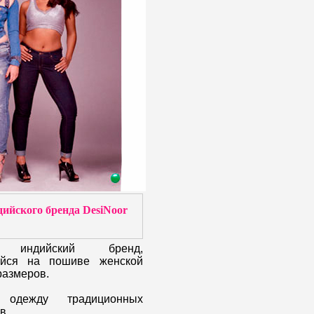
ийского бренда DesiNoor
 индийский бренд,
ийся на пошиве женской
размеров.
 одежду традиционных
в.