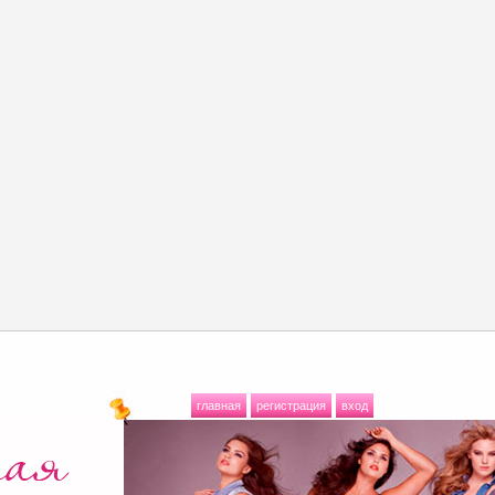
главная
регистрация
вход