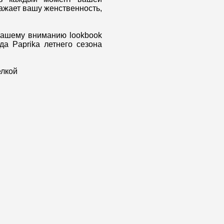
ажает вашу женственность,
Вашему вниманию lookbook
да Paprika летнего сезона
елкой