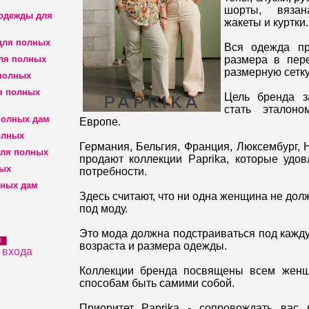
шорты, вязан
 одежды для
жакеты и куртки.
для полных
Вся одежда пр
ля полных
размера в пер
размерную сетку
полных
я полных
Цель бренда з
стать эталон
полных дам
Европе.
олных
Германия, Бельгия, Франция, Люксембург,
для полных
продают коллекции Paprika, которые удо
ных
потребности.
лных дам
Здесь считают, что ни одна женщина не дол
под моду.
Это мода должна подстраиваться под кажд
D
возраста и размера одежды.
 входа
Коллекции бренда посвящены всем женщ
способам быть самими собой.
Приоритет Paprika - сопровождать вас