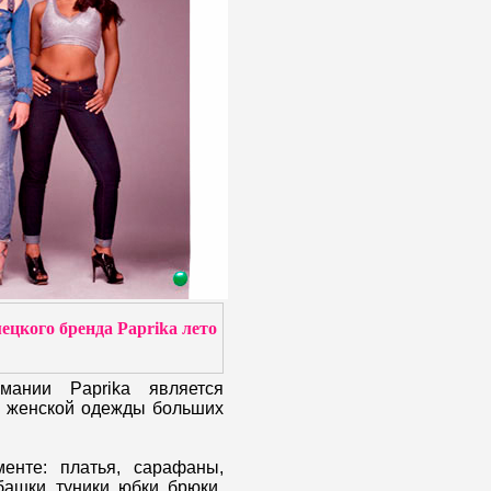
ецкого бренда Paprika лето
мании Paprika является
м женской одежды больших
менте: платья, сарафаны,
башки, туники, юбки, брюки,