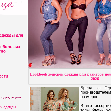
одежды для
ы больших
тно
Lookbook женской одежды plus размеров нем
ости
2026
Бренд из Гер
производителе
размеров.
и одежды для
В его ассорти
ги одежды
топы, блузки, ру