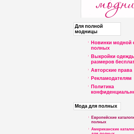
Для полной
модницы
Новинки модной 
полных
Выкройки одежд
размеров беспла
Авторские права
Рекламодателям
Политика
конфиденциальн
Мода для полных
Европейские каталог
полных
Американские катало
для полных