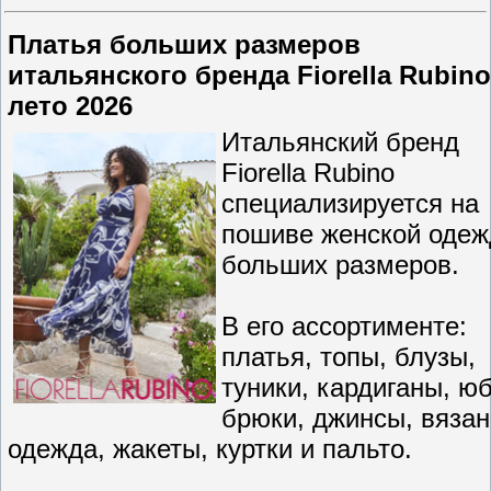
Платья больших размеров
итальянского бренда Fiorella Rubino
лето 2026
Итальянский бренд
Fiorella Rubino
специализируется на
пошиве женской оде
больших размеров.
В его ассортименте:
платья, топы, блузы,
туники, кардиганы, юб
брюки, джинсы, вяза
одежда, жакеты, куртки и пальто.