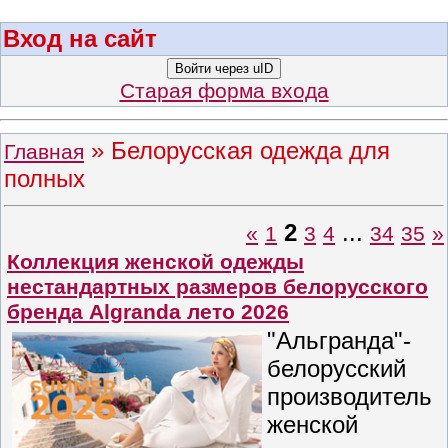
Вход на сайт
Войти через uID
Старая форма входа
»
Белорусская одежда для
Главная
полных
2
...
«
1
3
4
34
35
»
Коллекция женской одежды
нестандартных размеров белорусского
бренда Algranda лето 2026
"Альгранда"-
белорусский
производитель
женской